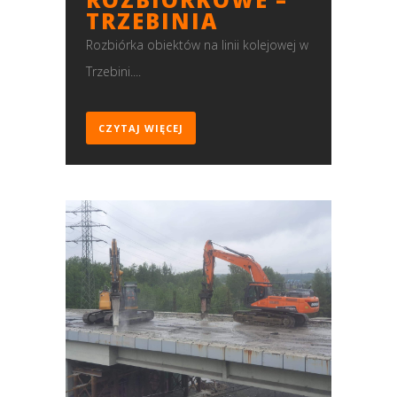
TRZEBINIA
Rozbiórka obiektów na linii kolejowej w
Trzebini....
CZYTAJ WIĘCEJ