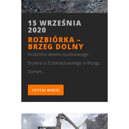
15 WRZEŚNIA
2020
ROZBIÓRKA –
BRZEG DOLNY
Rozbiórka obiektu budowlanego
(bunkra G-2) zlokalizowanego w Brzegu
Dolnym....
CZYTAJ WIĘCEJ