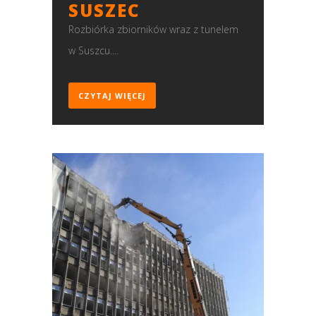
SUSZEC
Rozbiórka zbiorników wraz z tunelem
w Suszcu....
CZYTAJ WIĘCEJ