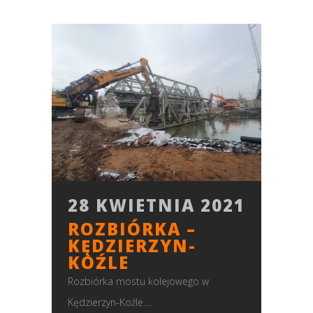
28 KWIETNIA 2021
ROZBIÓRKA –
KĘDZIERZYN-
KOŹLE
Rozbiórka mostu kolejowego w
Kędzierzyn-Koźle....