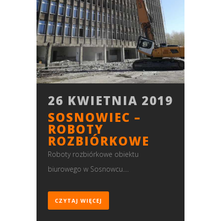
26 KWIETNIA 2019
SOSNOWIEC –
ROBOTY
ROZBIÓRKOWE
Roboty rozbiórkowe obiektu
biurowego w Sosnowcu....
CZYTAJ WIĘCEJ