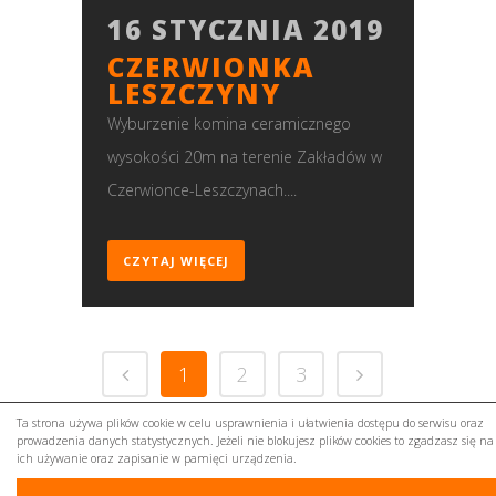
16 STYCZNIA 2019
CZERWIONKA
LESZCZYNY
Wyburzenie komina ceramicznego
wysokości 20m na terenie Zakładów w
Czerwionce-Leszczynach....
CZYTAJ WIĘCEJ
1
2
3
Ta strona używa plików cookie w celu usprawnienia i ułatwienia dostępu do serwisu oraz
prowadzenia danych statystycznych. Jeżeli nie blokujesz plików cookies to zgadzasz się na
ich używanie oraz zapisanie w pamięci urządzenia.
+48. 691 747 478