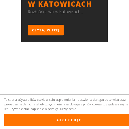
W KATOWICACH
Rozbiórka hali w Katowicach...
CZYTAJ WIĘCEJ
Ta strona używa plików cookie w celu usprawnienia i ułatwienia dostępu do serwisu oraz
prowadzenia danych statystycznych. Jeżeli nie blokujesz plików cookies to zgadzasz się na
ich używanie oraz zapisanie w pamięci urządzenia.
+48. 691 747 478
AKCEPTUJĘ
ⓅⒸ 2015-2023 lesyk professional | all rights reserved