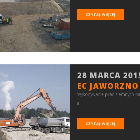
CZYTAJ WIĘCEJ
28 MARCA 201
EC JAWORZNO 
Wykonywanie prac ziemnych na t
II....
CZYTAJ WIĘCEJ