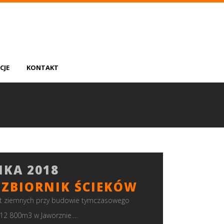
CJE
KONTAKT
IKA 2018
ZBIORNIK ŚCIEKÓW
ót ziemnych przy budowie tymczasowego
12 800m3 w Jaworznie....