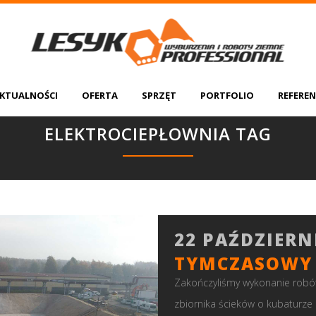
KTUALNOŚCI
OFERTA
SPRZĘT
PORTFOLIO
REFEREN
ELEKTROCIEPŁOWNIA TAG
22 PAŹDZIERN
TYMCZASOWY 
Zakończyliśmy wykonanie rob
zbiornika ścieków o kubaturze 