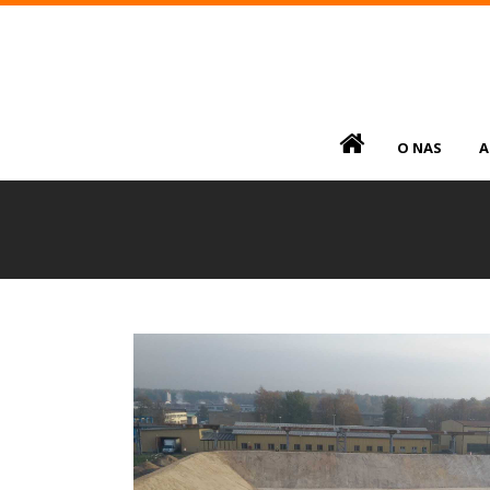
.
O NAS
A